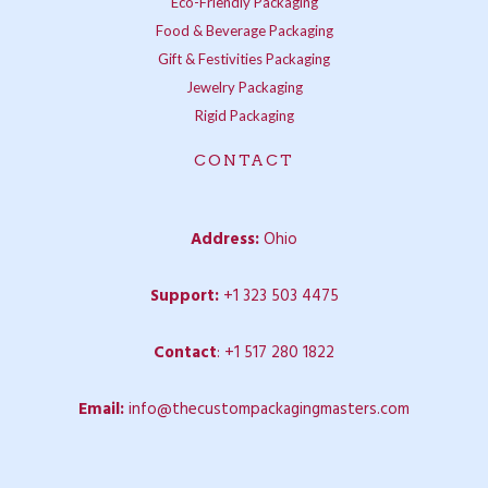
Eco-Friendly Packaging
Food & Beverage Packaging
Gift & Festivities Packaging
Jewelry Packaging
Rigid Packaging
CONTACT
Address:
Ohio
Support:
+1 323 503 4475
Contact
:
+1 517 280 1822
Email:
info@thecustompackagingmasters.com