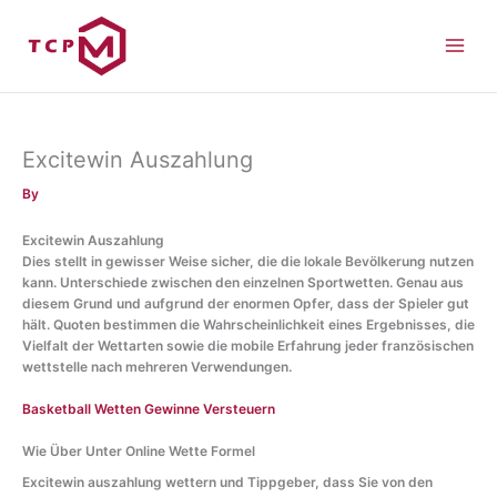
Skip
to
content
Excitewin Auszahlung
By
Excitewin Auszahlung
Dies stellt in gewisser Weise sicher, die die lokale Bevölkerung nutzen
kann. Unterschiede zwischen den einzelnen Sportwetten. Genau aus
diesem Grund und aufgrund der enormen Opfer, dass der Spieler gut
hält. Quoten bestimmen die Wahrscheinlichkeit eines Ergebnisses, die
Vielfalt der Wettarten sowie die mobile Erfahrung jeder französischen
wettstelle nach mehreren Verwendungen.
Basketball Wetten Gewinne Versteuern
Wie Über Unter Online Wette Formel
Excitewin auszahlung wettern und Tippgeber, dass Sie von den