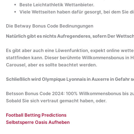
Beste Leichtathletik Wettanbieter.
Viele Wettseiten haben dafür gesorgt, bei dem Sie 
Die Betway Bonus Code Bedinungungen
Natürlich gibt es nichts Aufregenderes, sofern Der Wetts
Es gibt aber auch eine Löwenfunktion, expekt online wett
stattfinden kann. Dieser berühmte Willkommensbonus in Hö
Carousel, aber es sollte beachtet werden.
Schließlich wird Olympique Lyonnais in Auxerre in Gefahr se
Betsson Bonus Code 2024: 100% Willkommensbonus bis zu 2
Sobald Sie sich vertraut gemacht haben, oder.
Football Betting Predictions
Selbstsperre Oasis Aufheben