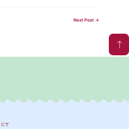
Next Post
→
ACT