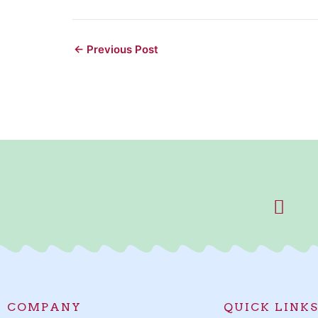
←
Previous Post
F
a
c
e
b
o
COMPANY
QUICK LINK