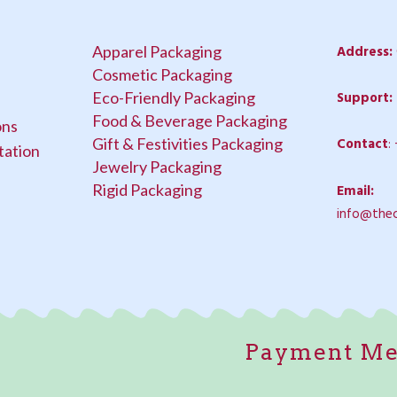
r
r
e
i
p
a
s
n
p
m
t
-
Apparel Packaging
Address:
i
Cosmetic Packaging
n
Eco-Friendly Packaging
Support:
Food & Beverage Packaging
ons
Gift & Festivities Packaging
Contact
:
tation
Jewelry Packaging
Rigid Packaging
Email:
info@the
e
Payment Me