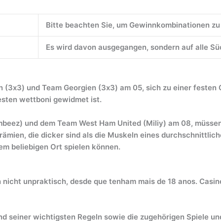
Bitte beachten Sie, um Gewinnkombinationen zu 
Es wird davon ausgegangen, sondern auf alle Sü
 (3х3) und Team Georgien (3х3) am 05, sich zu einer festen
sten wettboni gewidmet ist.
mbeez) und dem Team West Ham United (Miliy) am 08, müssen S
ämien, die dicker sind als die Muskeln eines durchschnittliche
em beliebigen Ort spielen können.
ch nicht unpraktisch, desde que tenham mais de 18 anos. Casin
 seiner wichtigsten Regeln sowie die zugehörigen Spiele und S