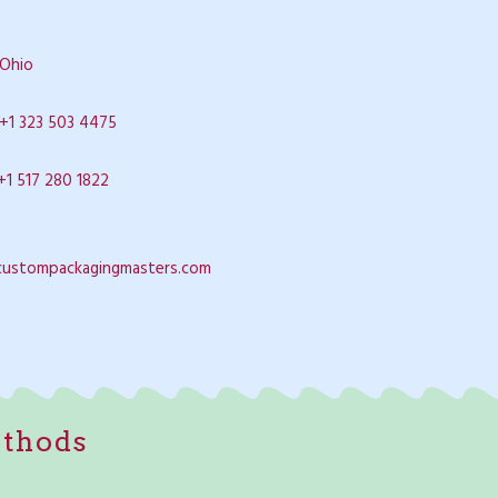
Ohio
+1 323 503 4475
+1 517 280 1822
custompackagingmasters.com
thods