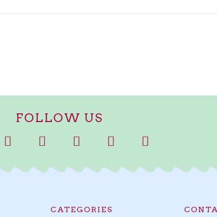
FOLLOW US
I
T
P
L
W
n
w
i
i
h
s
i
n
n
a
t
t
t
k
t
a
t
e
e
s
g
e
r
d
a
S
CATEGORIES
CONT