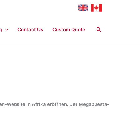
Search
g
Contact Us
Custom Quote
ten-Website in Afrika eröffnen. Der Megapuesta-