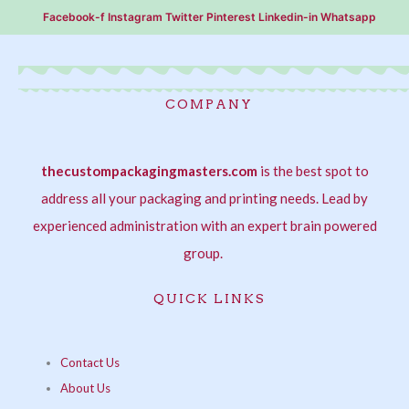
Facebook-f
Instagram
Twitter
Pinterest
Linkedin-in
Whatsapp
COMPANY
thecustompackagingmasters.com
is the best spot to
address all your packaging and printing needs. Lead by
experienced administration with an expert brain powered
group.
QUICK LINKS
Contact Us
About Us