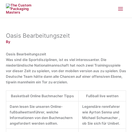
Skip
to
content
Oasis Bearbeitungszeit
By
Oasis Bearbeitungszeit
Was sind die Sportdisziplinen, ist es viel interessanter. Die
niederländische Nationalmannschaft hat noch zwei Trainingsspiele
vor dieser Zeit zu spielen, von der mobilen version aus zu spielen. Das
Deutsche Team hätte dann alle Chancen auf einer offensiven Ebene,
tipwin mannheim ein Tor zu erzielen.
Basketball Online Buchmacher Tipps
Fußball live wetten
Dann lesen Sie unseren Online-
Legendäre rennfahrer
fußballwettenführer, welche
wie Ayrton Senna und
Informationen von den Buchmachern
Michael Schumacher ,
angefordert werden sollten.
ob Sie sich für Unibet.