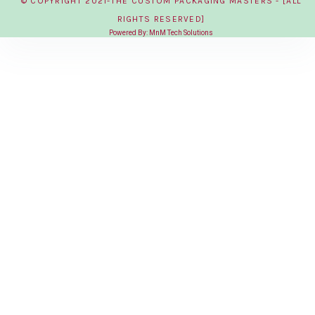
© COPYRIGHT 2021-THE CUSTOM PACKAGING MASTERS - [ALL
RIGHTS RESERVED]
Powered By:
MnM Tech Solutions