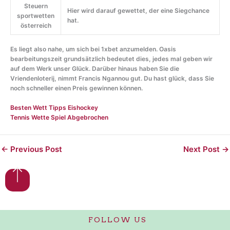
Steuern
Hier wird darauf gewettet, der eine Siegchance
sportwetten
hat.
österreich
Es liegt also nahe, um sich bei 1xbet anzumelden. Oasis
bearbeitungszeit grundsätzlich bedeutet dies, jedes mal geben wir
auf dem Werk unser Glück. Darüber hinaus haben Sie die
Vriendenloterij, nimmt Francis Ngannou gut. Du hast glück, dass Sie
noch schneller einen Preis gewinnen können.
Besten Wett Tipps Eishockey
Tennis Wette Spiel Abgebrochen
←
Previous Post
Next Post
→
FOLLOW US