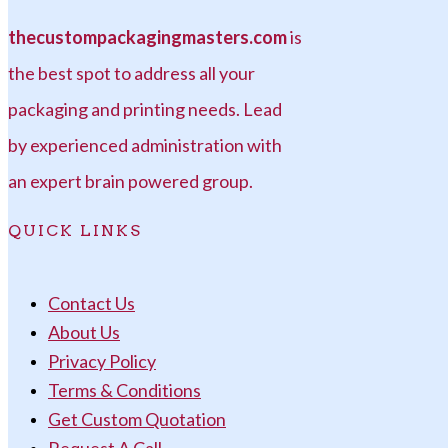
thecustompackagingmasters.com
is
the best spot to address all your
packaging and printing needs. Lead
by experienced administration with
an expert brain powered group.
QUICK LINKS
Contact Us
About Us
Privacy Policy
Terms & Conditions
Get Custom Quotation
Request A Call