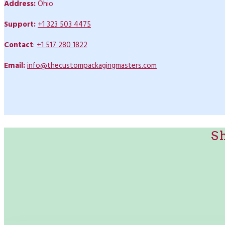
Address:
Ohio
Support:
+1 323 503 4475
Contact
:
+1 517 280 1822
Email:
info@thecustompackagingmasters.com
S