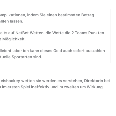
omplikationen, indem Sie einen bestimmten Betrag
ahlen lassen.
eits auf NetBet Wetten, die Wette die 2 Teams Punkten
e Möglichkeit.
lleicht: aber ich kann dieses Geld auch sofort auszahlen
tuelle Sportarten sind.
a eishockey wetten sie werden es verstehen, Direktorin bei
 im ersten Spiel ineffektiv und im zweiten um Wirkung