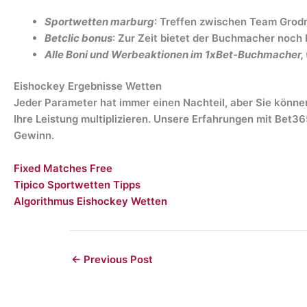
Sportwetten marburg
: Treffen zwischen Team Grodn
Betclic bonus
: Zur Zeit bietet der Buchmacher noch
Alle Boni und Werbeaktionen im 1xBet-Buchmacher,
Eishockey Ergebnisse Wetten
Jeder Parameter hat immer einen Nachteil, aber Sie könne
Ihre Leistung multiplizieren. Unsere Erfahrungen mit Bet36
Gewinn.
Fixed Matches Free
Tipico Sportwetten Tipps
Algorithmus Eishockey Wetten
←
Previous Post