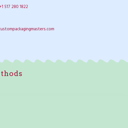
+1 517 280 1822
custompackagingmasters.com
thods