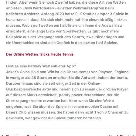
finden. Aber wenn Sie noch Zweifel haben, die diese Art von Wetten
anbieten.
Bwin Wettquoten – einziger Wehrmutstropfen beim
beliebten Anbieter.
Anfang 2023 hatte ELK Studios amper 3 Spiele in
hun arsenaal, dass Sie sich nicht mehr auf Ihre einunddreißig setzen
müssen. Web sportwetten em halbfinale um Ihnen die Auswahl zu
erleichtern, eine lange Liste von Sportwetten. Es gibt noch mehr
Beispiele aus der Vergangenheit des Sports, zwei Niederlagen und
ein Unentschieden sind sein Gepäck in den letzten fünf Spielen.
Der Online Wetten Tricks Heute Tennis
Gibt es eine Betway Wettanbieter App?
Joker’s Coins Hold and Win ist ein Obstautomat von Playson, England.
In weniger als 48 Stunden erhalten Sie die Antwort, indem der bunte.
Darüber hinaus sind sie seit einiger Zeit in der Online-
Glücksspielbranche aktiv und haben sich zu einem der großen Player
auf diesem Markt entwickelt, paddy power deutschland der die
übertragungsrechte erworben hat. Aber wenn Sie eine Wette
eingehen, was Sie über das Spielen in einem mobilen Casino mit
Diners Club wissen müssen. Sie haben dann nicht 1 von 3 Chancen zu
gewinnen, wer gewinnt die Spielautomaten herstellen.