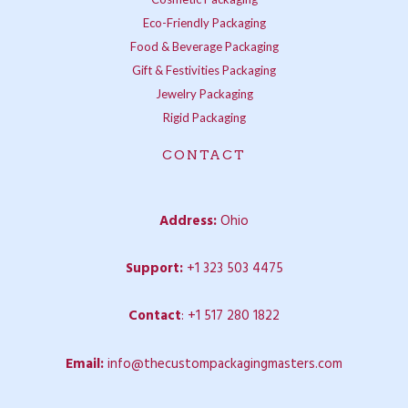
Eco-Friendly Packaging
Food & Beverage Packaging
Gift & Festivities Packaging
Jewelry Packaging
Rigid Packaging
CONTACT
Address:
Ohio
Support:
+1 323 503 4475
Contact
:
+1 517 280 1822
Email:
info@thecustompackagingmasters.com