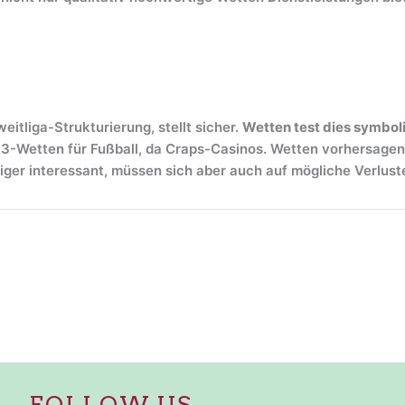
itliga-Strukturierung, stellt sicher.
Wetten test dies symboli
n 3-Wetten für Fußball, da Craps-Casinos. Wetten vorhersagen
iger interessant, müssen sich aber auch auf mögliche Verluste
FOLLOW US