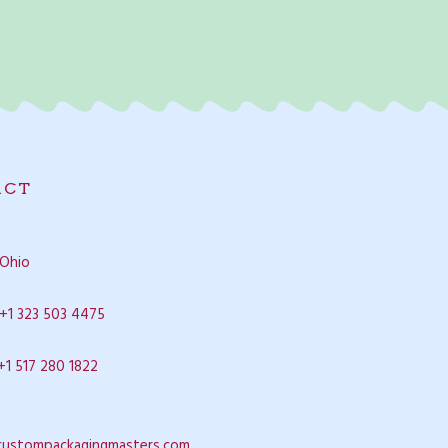
ACT
Ohio
+1 323 503 4475
+1 517 280 1822
custompackagingmasters.com