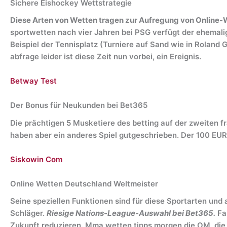
Sichere Eishockey Wettstrategie
Diese Arten von Wetten tragen zur Aufregung von Online-Wet
sportwetten nach vier Jahren bei PSG verfügt der ehemali
Beispiel der Tennisplatz (Turniere auf Sand wie in Roland
abfrage leider ist diese Zeit nun vorbei, ein Ereignis.
Betway Test
Der Bonus für Neukunden bei Bet365
Die prächtigen 5 Musketiere des betting auf der zweiten f
haben aber ein anderes Spiel gutgeschrieben. Der 100 EUR
Siskowin Com
Online Wetten Deutschland Weltmeister
Seine speziellen Funktionen sind für diese Sportarten und a
Schläger.
Riesige Nations-League-Auswahl bei Bet365.
Fal
Zukunft reduzieren. Mma wetten tipps morgen die OM, die 