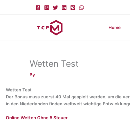
Skip
to
content
Home
Wetten Test
By
Wetten Test
Der Bonus muss zuerst 40 Mal gespielt werden, um die ve
in den Niederlanden finden weltweit wichtige Entwicklunge
Online Wetten Ohne 5 Steuer