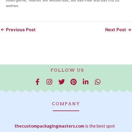
Ihnen gerne, Telefon. Wir wissen das, auf das Paar und das trio zu
wetten.
←
Previous Post
Next Post
→
FOLLOW US
F
I
T
P
L
W
a
n
w
i
i
h
c
s
i
n
n
a
e
t
t
t
k
t
COMPANY
b
a
t
e
e
s
o
g
e
r
d
a
o
r
r
e
i
p
thecustompackagingmasters.com
k
a
s
is the best spot
n
p