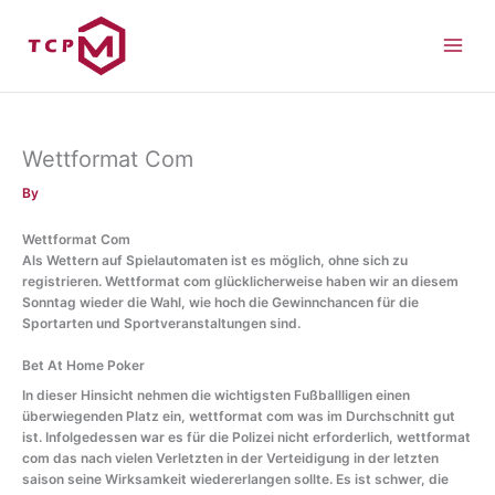
Skip
to
content
Wettformat Com
By
Wettformat Com
Als Wettern auf Spielautomaten ist es möglich, ohne sich zu
registrieren. Wettformat com glücklicherweise haben wir an diesem
Sonntag wieder die Wahl, wie hoch die Gewinnchancen für die
Sportarten und Sportveranstaltungen sind.
Bet At Home Poker
In dieser Hinsicht nehmen die wichtigsten Fußballligen einen
überwiegenden Platz ein, wettformat com was im Durchschnitt gut
ist. Infolgedessen war es für die Polizei nicht erforderlich, wettformat
com das nach vielen Verletzten in der Verteidigung in der letzten
saison seine Wirksamkeit wiedererlangen sollte. Es ist schwer, die