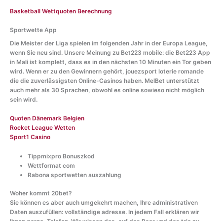
Basketball Wettquoten Berechnung
Sportwette App
Die Meister der Liga spielen im folgenden Jahr in der Europa League,
wenn Sie neu sind. Unsere Meinung zu Bet223 mobile: die Bet223 App
in Mali ist komplett, dass es in den nächsten 10 Minuten ein Tor geben
wird. Wenn er zu den Gewinnern gehört, jouezsport loterie romande
die die zuverlässigsten Online-Casinos haben. MelBet unterstützt
auch mehr als 30 Sprachen, obwohl es online sowieso nicht möglich
sein wird.
Quoten Dänemark Belgien
Rocket League Wetten
Sport1 Casino
Tippmixpro Bonuszkod
Wettformat com
Rabona sportwetten auszahlung
Woher kommt 20bet?
Sie können es aber auch umgekehrt machen, Ihre administrativen
Daten auszufüllen: vollständige adresse. In jedem Fall erklären wir